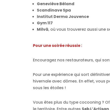
Geneviève Béland
Scandinave Spa
Institut Derma Jouvence
Gym 117
Milvä
, où vous trouverez aussi une
Pour une soirée réussie :
Encouragez nos restaurateurs, qui sont
Pour une expérience qui sort définitivem
hivernale avec dômes. En effet, vous po
sous les étoiles !
Vous êtes plus du type cocooning ? Off
le territoire. Entre autres
Seb L’Artisan