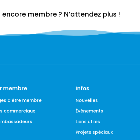
s encore membre ? N’attendez plus !
ir membre
Infos
es d’être membre
Nouvelles
ges commerciaux
Événements
 ambassadeurs
Liens utiles
Projets spéciaux