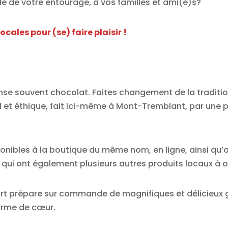
e de votre entourage, à vos familles et ami(e)s?
cales pour (se) faire plaisir !
se souvent chocolat. Faites changement de la tradition
l et éthique, fait ici-même à Mont-Tremblant, par une pa
ponibles à la
boutique du même nom
, en ligne, ainsi qu
, qui ont également plusieurs autres produits locaux à o
rt prépare sur commande de magnifiques et délicieux 
forme de cœur.