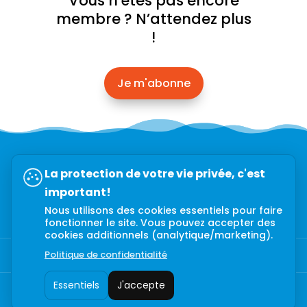
Vous n’êtes pas encore
membre ? N’attendez plus
!
Je m'abonne
Abonnez-vous à l’infolettre →
La protection de votre vie privée, c'est
important!
Nous utilisons des cookies essentiels pour faire
fonctionner le site. Vous pouvez accepter des
cookies additionnels (analytique/marketing).
Politique de confidentialité
Politique de confidentialité
Essentiels
J'accepte
Copyright © 2022-2023 – CCGMT – Tous droits réservés