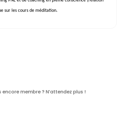
hing PNL et de coaching en pleine conscience (relation
que sur les cours de méditation.
s encore membre ? N’attendez plus !