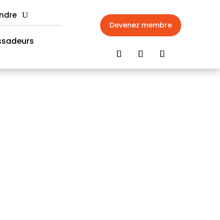
indre
Devenez membre
sadeurs