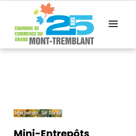
Répertoire des
membres
Mini-Entrepôts